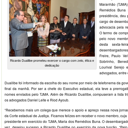
Maranhão (TJMA)
Remédios Buna M
presidência, deu 
cargo de desemba
advocacia pela re
O termo de compr
pelo novo membro
desta sexta-fe
desembargadore
Freire, Paulo Ve
Ricardo Duailibe prometeu exercer o cargo com zelo, ética e
Sobrinho, Bened
dedicação
Lourival Serejo 
advogados, entre 
Duailibe foi informado da escolha do seu nome por meio de telefonema da go
final da manhã. Por ser a chefe do Executivo estadual, ela teve a prerrogat
nomes enviados pelo TJMA. Além de Ricardo Duailibe, compuseram a lista tríp
os advogados Daniel Leite e Riod Ayoub.
“Recebemos mais um colega que merece o apoio e apreço nessa nova jorna
da Corte estadual de Justiça. Ficamos felizes em receber o novo membro, cuja t
presidente em exercício do TJMA, Maria dos Remédios Buna. O desembargado
vez, desejou sucesso a Ricardo Duailibe no exercício da nova função. “Pelo