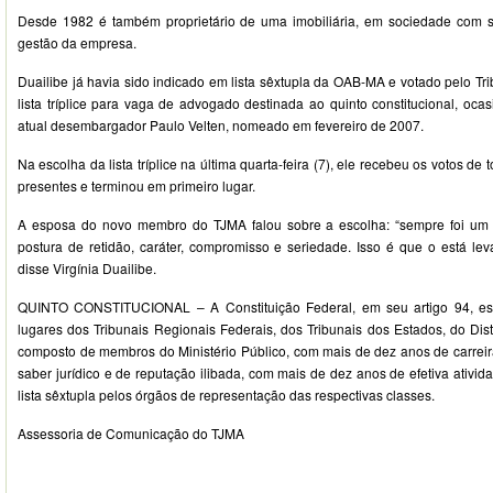
Desde 1982 é também proprietário de uma imobiliária, em sociedade com
gestão da empresa.
Duailibe já havia sido indicado em lista sêxtupla da OAB-MA e votado pelo Tri
lista tríplice para vaga de advogado destinada ao quinto constitucional, oca
atual desembargador Paulo Velten, nomeado em fevereiro de 2007.
Na escolha da lista tríplice na última quarta-feira (7), ele recebeu os votos 
presentes e terminou em primeiro lugar.
A esposa do novo membro do TJMA falou sobre a escolha: “sempre foi um
postura de retidão, caráter, compromisso e seriedade. Isso é que o está lev
disse Virgínia Duailibe.
QUINTO CONSTITUCIONAL – A Constituição Federal, em seu artigo 94, es
lugares dos Tribunais Regionais Federais, dos Tribunais dos Estados, do Distr
composto de membros do Ministério Público, com mais de dez anos de carreir
saber jurídico e de reputação ilibada, com mais de dez anos de efetiva ativid
lista sêxtupla pelos órgãos de representação das respectivas classes.
Assessoria de Comunicação do TJMA