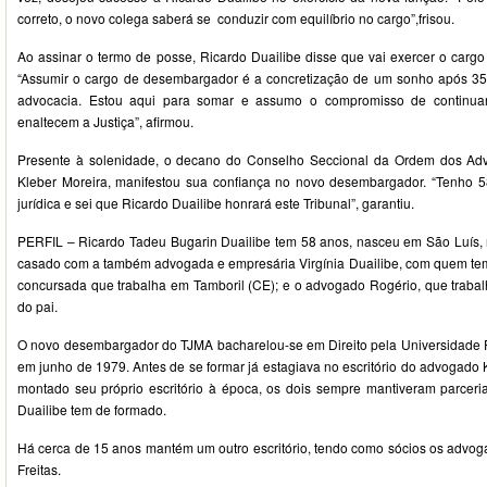
correto, o novo colega saberá se conduzir com equilíbrio no cargo”,frisou.
Ao assinar o termo de posse, Ricardo Duailibe disse que vai exercer o cargo
“Assumir o cargo de desembargador é a concretização de um sonho após 35 
advocacia. Estou aqui para somar e assumo o compromisso de continua
enaltecem a Justiça”, afirmou.
Presente à solenidade, o decano do Conselho Seccional da Ordem dos Ad
Kleber Moreira, manifestou sua confiança no novo desembargador. “Tenho 5
jurídica e sei que Ricardo Duailibe honrará este Tribunal”, garantiu.
PERFIL – Ricardo Tadeu Bugarin Duailibe tem 58 anos, nasceu em São Luís, 
casado com a também advogada e empresária Virgínia Duailibe, com quem tem do
concursada que trabalha em Tamboril (CE); e o advogado Rogério, que trabalh
do pai.
O novo desembargador do TJMA bacharelou-se em Direito pela Universidade
em junho de 1979. Antes de se formar já estagiava no escritório do advogado
montado seu próprio escritório à época, os dois sempre mantiveram parcer
Duailibe tem de formado.
Há cerca de 15 anos mantém um outro escritório, tendo como sócios os advog
Freitas.