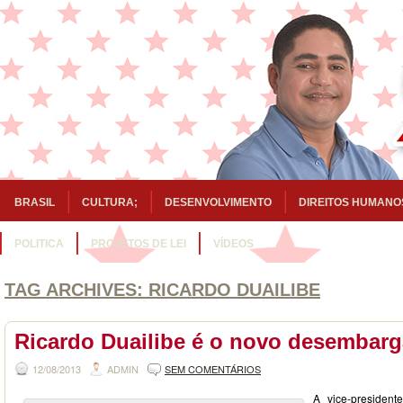
BRASIL
CULTURA;
DESENVOLVIMENTO
DIREITOS HUMANO
POLITICA
PROJETOS DE LEI
VÍDEOS
TAG ARCHIVES:
RICARDO DUAILIBE
Ricardo Duailibe é o novo desembar
12/08/2013
ADMIN
SEM COMENTÁRIOS
A vice-president