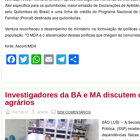
Ater específica para os quilombolas; maior emissão de Declarações de Aptidã
selo Quilombos do Brasil; e uma linha de crédito do Programa Nacional de F
Familiar (Pronaf) destinada aos quilombolas.
Ventura reconheceu o desempenho do ministério na formulação de políticas v
população. “O MDA é o alavancador dessas políticas que chegam às comunidad
fonte: Ascom/MDA
Facebook
Twitter
WhatsApp
Email
Telegram
Compartilhar
Investigadores da BA e MA discutem c
agrários
19/07/2012
ADMIN
SEM COMENTÁRIOS
SÃO LUÍS – A Secret
Pública, (SSP) recebeu
dependências física