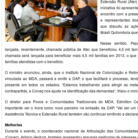
Extensão Rural (Ater)
iniciativa foi apresent
encontro com a prese
e representantes do
que discutiu as aç
Brasil Quilombola qu
Nesse sentido, Pep
lançada, recentemente, chamada pública de Ater, que beneficiou 4,5 mil fam
chamada será lançada para beneficiar mais 4,5 mil famílias em 2013, o que j
famílias atendidas com o benefício.
O ministro anunciou, ainda, que o Instituto Nacional de Colonização e Refor
vinculada ao MDA, passará a emitir a DAP, o que facilitará o processo, ten
presente em todos os estados. “Estamos trabalhando para atingir as me
contrapartida, a Conaq nos ajude na identificação das demandas”, frisou o mini
O diretor para Povos e Comunidades Tradicionais do MDA, Edmilton Ce
importante ver o Incra como novo parceiro na emissão da DAP. “Vai ser um
Assistência Técnica e Extensão Rural também vão continuar emitindo a declara
Melhorias
Durante o evento, o coordenador nacional de Articulação das Comunidade
(Conaq), Arilson Ventura, também apresentou algumas melhorias de interesse 