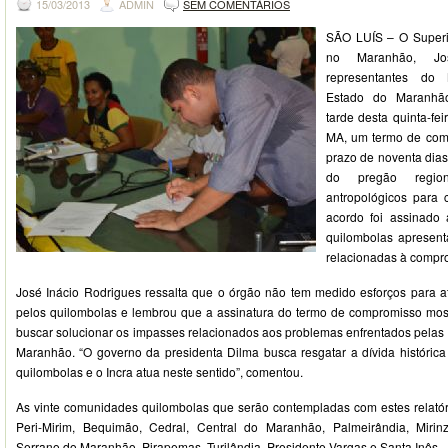
15/03/2013
ADMIN
SEM COMENTÁRIOS
SÃO LUÍS – O Superi
no Maranhão, Jo
representantes do
Estado do Maranhão
tarde desta quinta-fei
MA, um termo de com
prazo de noventa dias
do pregão region
antropológicos para
acordo foi assinado
quilombolas apresent
relacionadas à compr
José Inácio Rodrigues ressalta que o órgão não tem medido esforços para 
pelos quilombolas e lembrou que a assinatura do termo de compromisso mostra
buscar solucionar os impasses relacionados aos problemas enfrentados pela
Maranhão. “O governo da presidenta Dilma busca resgatar a dívida históric
quilombolas e o Incra atua neste sentido”, comentou.
As vinte comunidades quilombolas que serão contempladas com estes relatór
Peri-Mirim, Bequimão, Cedral, Central do Maranhão, Palmeirândia, Mirinz
Serrano do Maranhão, Pirapemas, Turilândia, Presidente Vargas e Santa Inês.