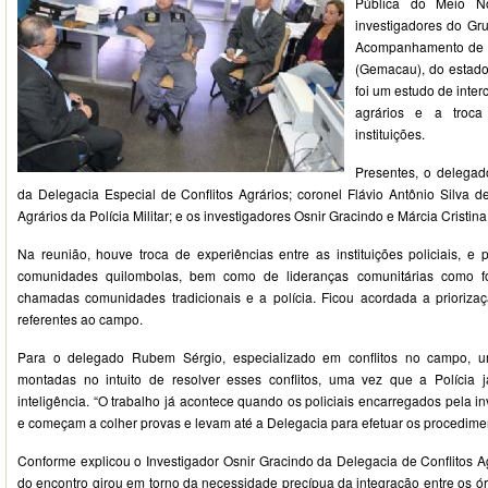
Pública do Meio No
investigadores do Gr
Acompanhamento de C
(Gemacau), do estado 
foi um estudo de inter
agrários e a troca
instituições.
Presentes, o delega
da Delegacia Especial de Conflitos Agrários; coronel Flávio Antônio Silva d
Agrários da Polícia Militar; e os investigadores Osnir Gracindo e Márcia Cristi
Na reunião, houve troca de experiências entre as instituições policiais, e 
comunidades quilombolas, bem como de lideranças comunitárias como f
chamadas comunidades tradicionais e a polícia. Ficou acordada a prioriza
referentes ao campo.
Para o delegado Rubem Sérgio, especializado em conflitos no campo, 
montadas no intuito de resolver esses conflitos, uma vez que a Polícia
inteligência. “O trabalho já acontece quando os policiais encarregados pela 
e começam a colher provas e levam até a Delegacia para efetuar os procedime
Conforme explicou o Investigador Osnir Gracindo da Delegacia de Conflitos Ag
do encontro girou em torno da necessidade precípua da integração entre os órg