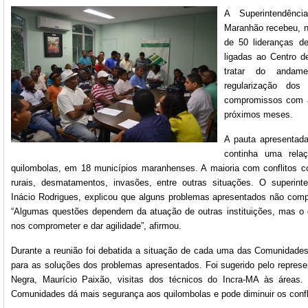
A Superintendênc
Maranhão recebeu, ne
de 50 lideranças d
ligadas ao Centro d
tratar do andam
regularização dos 
compromissos com a
próximos meses.
A pauta apresentad
continha uma rel
quilombolas, em 18 municípios maranhenses. A maioria com conflitos co
rurais, desmatamentos, invasões, entre outras situações. O superint
Inácio Rodrigues, explicou que alguns problemas apresentados não comp
“Algumas questões dependem da atuação de outras instituições, mas o
nos comprometer e dar agilidade”, afirmou.
Durante a reunião foi debatida a situação de cada uma das Comunidade
para as soluções dos problemas apresentados. Foi sugerido pelo represe
Negra, Maurício Paixão, visitas dos técnicos do Incra-MA às áreas.
Comunidades dá mais segurança aos quilombolas e pode diminuir os confli