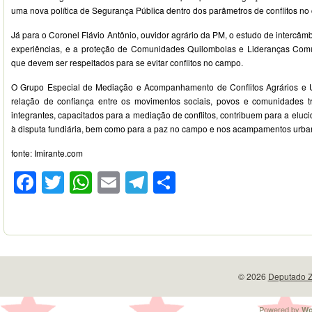
uma nova política de Segurança Pública dentro dos parâmetros de conflitos no
Já para o Coronel Flávio Antônio, ouvidor agrário da PM, o estudo de intercâmb
experiências, e a proteção de Comunidades Quilombolas e Lideranças Comuni
que devem ser respeitados para se evitar conflitos no campo.
O Grupo Especial de Mediação e Acompanhamento de Conflitos Agrários e
relação de confiança entre os movimentos sociais, povos e comunidades tr
integrantes, capacitados para a mediação de conflitos, contribuem para a eluc
à disputa fundiária, bem como para a paz no campo e nos acampamentos urba
fonte: Imirante.com
Facebook
Twitter
WhatsApp
Email
Telegram
Compartilhar
© 2026
Deputado Z
Powered by
Wo