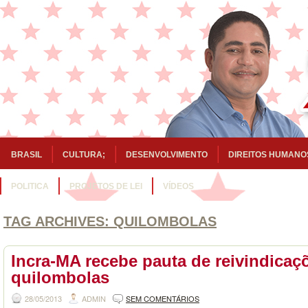
BRASIL
CULTURA;
DESENVOLVIMENTO
DIREITOS HUMANO
POLITICA
PROJETOS DE LEI
VÍDEOS
TAG ARCHIVES:
QUILOMBOLAS
Incra-MA recebe pauta de reivindicaç
quilombolas
28/05/2013
ADMIN
SEM COMENTÁRIOS