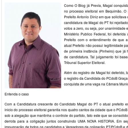
Como O Blog já Previa, Magal conquista
no processo eleitoral em Bequimão. O 
Prefeito Antonio Diniz em que solicitava 
candidatura de Magal do PT foi rejeitado
votos a zero, ou seja, por unanimidade
Ministério Publico Federal, foi deferid
Prefeito com o entendimento de que a
atual Prefeito não possui legitimidade pa
de primeira instância (Pinheiro) que já 
de candidatura. Tal julgamento foi bas
Tribunal Superior Eleitoral.
Além do registro de Magal foi deferido
o registro da Candidata do PCdoB Graça
conquista de uma vaga na Câmara Munic
Entenda o caso
Com a Candidatura crescente do Candidato Magal do PT o atual prefeito en
inicio do processo eleitoral garantia nos quatro cantos da cidade que o PCdoB
sob a alegação que mantinha o controle do partido, fato este que se consoli
derrota para a coligação juntos construindo UMA NOVA HISTORIA. Em se
impugnação de todos os candidatos a Vereadores da coligação PT/PCdoB e do