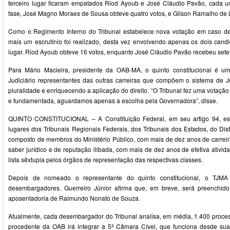
terceiro lugar ficaram empatados Riod Ayoub e José Cláudio Pavão, cada u
fase, José Magno Moraes de Sousa obteve quatro votos, e Gilson Ramalho de 
Como o Regimento Interno do Tribunal estabelece nova votação em caso de
mais um escrutínio foi realizado, desta vez envolvendo apenas os dois cand
lugar. Riod Ayoub obteve 16 votos, enquanto José Cláudio Pavão recebeu sete 
Para Mário Macieira, presidente da OAB-MA, o quinto constitucional é u
Judiciário representantes das outras carreiras que compõem o sistema de J
pluralidade e enriquecendo a aplicação do direito. “O Tribunal fez uma votação
e fundamentada, aguardamos apenas a escolha pela Governadora”, disse.
QUINTO CONSTITUCIONAL – A Constituição Federal, em seu artigo 94, es
lugares dos Tribunais Regionais Federais, dos Tribunais dos Estados, do Distr
composto de membros do Ministério Público, com mais de dez anos de carreir
saber jurídico e de reputação ilibada, com mais de dez anos de efetiva ativid
lista sêxtupla pelos órgãos de representação das respectivas classes.
Depois de nomeado o representante do quinto constitucional, o TJM
desembargadores. Guerreiro Júnior afirma que, em breve, será preenchid
aposentadoria de Raimundo Nonato de Souza.
Atualmente, cada desembargador do Tribunal analisa, em média, 1.400 proc
procedente da OAB irá integrar a 5ª Câmara Cível, que funciona desde s