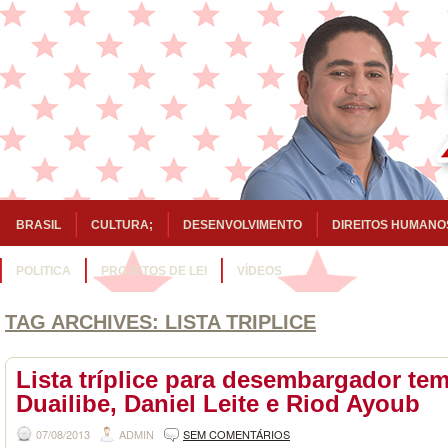
BRASIL
CULTURA;
DESENVOLVIMENTO
DIREITOS HUMANO
POLITICA
PROJETOS DE LEI
VÍDEOS
TAG ARCHIVES:
LISTA TRIPLICE
Lista tríplice para desembargador te
Duailibe, Daniel Leite e Riod Ayoub
07/08/2013
ADMIN
SEM COMENTÁRIOS