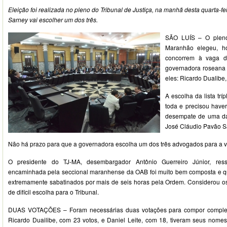
Eleição foi realizada no pleno do Tribunal de Justiça, na manhã desta quarta-
Sarney vai escolher um dos três.
SÃO LUÍS – O pleno
Maranhão elegeu, h
concorrem à vaga d
governadora roseana 
eles: Ricardo Dualibe,
A escolha da lista trí
toda e precisou have
desempate de uma da
José Cláudio Pavão S
Não há prazo para que a governadora escolha um dos três advogados para a 
O presidente do TJ-MA, desembargador Antônio Guerreiro Júnior, ress
encaminhada pela seccional maranhense da OAB foi muito bem composta e qu
extremamente sabatinados por mais de seis horas pela Ordem. Considerou o
de difícil escolha para o Tribunal.
DUAS VOTAÇÕES – Foram necessárias duas votações para compor completam
Ricardo Duailibe, com 23 votos, e Daniel Leite, com 18, tiveram seus nome