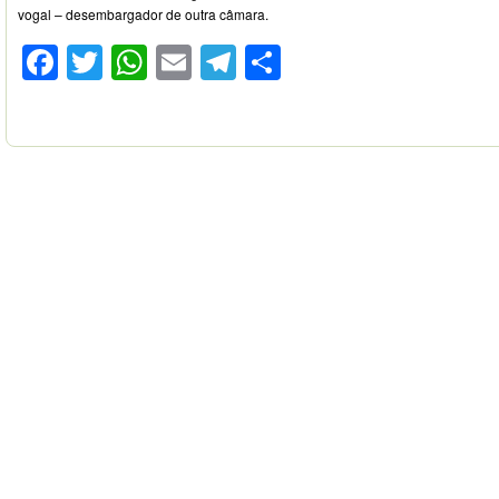
vogal – desembargador de outra câmara.
Facebook
Twitter
WhatsApp
Email
Telegram
Compartilhar