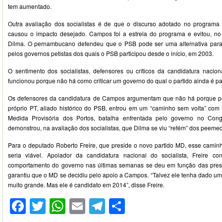
tem aumentado.
Outra avaliação dos socialistas é de que o discurso adotado no programa
causou o impacto desejado. Campos foi a estrela do programa e evitou, no
Dilma. O pernambucano defendeu que o PSB pode ser uma alternativa para “
pelos governos petistas dos quais o PSB participou desde o início, em 2003.
O sentimento dos socialistas, defensores ou críticos da candidatura nacio
funcionou porque não há como criticar um governo do qual o partido ainda é pa
Os defensores da candidatura de Campos argumentam que não há porque p
próprio PT, aliado histórico do PSB, entrou em um “caminho sem volta” co
Medida Provisória dos Portos, batalha enfrentada pelo governo no Co
demonstrou, na avaliação dos socialistas, que Dilma se viu “refém” dos peemed
Para o deputado Roberto Freire, que preside o novo partido MD, esse cami
seria viável. Apoiador da candidatura nacional do socialista, Freire 
comportamento do governo nas últimas semanas se deu em função das pre
garantiu que o MD se decidiu pelo apoio a Campos. “Talvez ele tenha dado um
muito grande. Mas ele é candidato em 2014”, disse Freire.
Facebook
Twitter
WhatsApp
Email
Telegram
Compartilhar