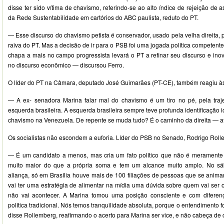
disse ter sido vítima de chavismo, referindo-se ao alto índice de rejeição de 
da Rede Sustentabilidade em cartórios do ABC paulista, reduto do PT.
— Esse discurso do chavismo petista é conservador, usado pela velha direita,
raiva do PT. Mas a decisão de ir para o PSB foi uma jogada política competent
chapa a mais no campo progressista levará o PT a refinar seu discurso e ino
no discurso econômico — discursou Ferro.
O líder do PT na Câmara, deputado José Guimarães (PT-CE), também reagiu às 
— A ex- senadora Marina falar mal do chavismo é um tiro no pé, pela trajetó
esquerda brasileira. A esquerda brasileira sempre teve profunda identificação
chavismo na Venezuela. De repente se muda tudo? É o caminho da direita — a
Os socialistas não escondem a euforia. Líder do PSB no Senado, Rodrigo Roll
— É um candidato a menos, mas cria um fato político que não é meramente ari
muito maior do que a própria soma e tem um alcance muito amplo. No sá
aliança, só em Brasília houve mais de 100 filiações de pessoas que se anima
vai ter uma estratégia de alimentar na mídia uma dúvida sobre quem vai ser 
não vai acontecer. A Marina tomou uma posição consciente e com diferen
política tradicional. Nós temos tranquilidade absoluta, porque o entendimento f
disse Rollemberg, reafirmando o acerto para Marina ser vice, e não cabeça de