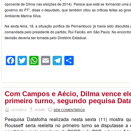
oponente de Dilma nas eleições de 2014). Parece que está se formando uma am
governo do PT”, disse o deputado, que também citou as críticas feitas ao gov
Ambiente Marina Silva.
Na sexta-feira, 18, a situação política de Pernambuco já havia sido discutid
comandada pelo presidente do partido, Rui Falcão, em São Paulo. No encontro 
decisão deveria ser tomada pelo Diretório Estadual.
Facebook
Twitter
WhatsApp
Email
Telegram
Compartilhar
Com Campos e Aécio, Dilma vence el
primeiro turno, segundo pequisa Dat
12/10/2013
ADMIN
SEM COMENTÁRIOS
Pesquisa Datafolha realizada nesta sexta (11) mostra q
Rousseff seria reeleita no primeiro turno se disputasse a 