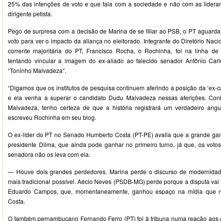
25% das intenções de voto e que fala com a sociedade e não com as lidera
dirigente petista.
Pego de surpresa com a decisão de Marina de se filiar ao PSB, o PT aguarda
voto para ver o impacto da aliança no eleitorado. Integrante do Diretório Nac
corrente majoritária do PT, Francisco Rocha, o Rochinha, foi na linha 
tentando vincular a imagem do ex-aliado ao falecido senador Antônio Car
“Toninho Malvadeza”.
“Digamos que os institutos de pesquisa continuem aferindo a posição da ‘ex-ca
e ela venha a superar o candidato Dudu Malvadeza nessas aferições. Co
Malvadeza, tenho certeza de que a história registrará um verdadeiro ang
escreveu Rochinha em seu blog.
O ex-líder do PT no Senado Humberto Costa (PT-PE) avalia que a grande gan
presidente Dilma, que ainda pode ganhar no primeiro turno, já que, os votos
senadora não os leva com ela.
— Houve dois grandes perdedores. Marina perde o discurso de modernidad
mais tradicional possível. Aécio Neves (PSDB-MG) perde porque a disputa vai f
Eduardo Campos, que, momentaneamente, ganhou espaço na mídia que n
Costa.
O também pernambucano Fernando Ferro (PT) foi à tribuna numa reação aos d