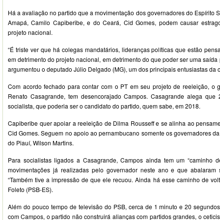
Há a avaliação no partido que a movimentação dos governadores do Espírito 
Amapá, Camilo Capiberibe, e do Ceará, Cid Gomes, podem causar estragos 
projeto nacional.
“É triste ver que há colegas mandatários, lideranças políticas que estão pens
em detrimento do projeto nacional, em detrimento do que poder ser uma saída p
argumentou o deputado Júlio Delgado (MG), um dos principais entusiastas da
Com acordo fechado para contar com o PT em seu projeto de reeleição, o g
Renato Casagrande, tem desencorajado Campos. Casagrande alega que 
socialista, que poderia ser o candidato do partido, quem sabe, em 2018.
Capiberibe quer apoiar a reeleição de Dilma Rousseff e se alinha ao pensam
Cid Gomes. Seguem no apoio ao pernambucano somente os governadores da P
do Piauí, Wilson Martins.
Para socialistas ligados a Casagrande, Campos ainda tem um “caminho de
movimentações já realizadas pelo governador neste ano e que abalaram 
“Também tive a impressão de que ele recuou. Ainda há esse caminho de volt
Foleto (PSB-ES).
Além do pouco tempo de televisão do PSB, cerca de 1 minuto e 20 segundos,
com Campos, o partido não construirá alianças com partidos grandes, o cetic