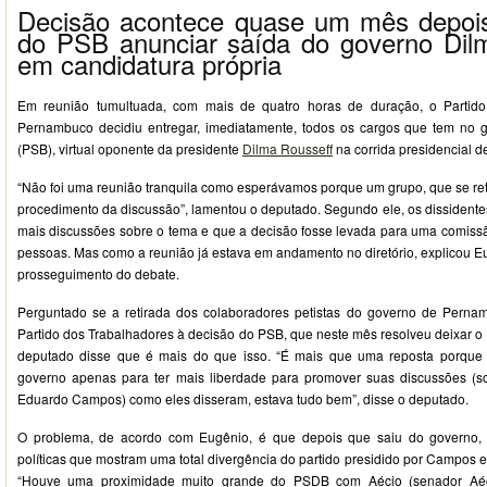
Decisão acontece quase um mês depois
do PSB anunciar saída do governo Dilm
em candidatura própria
Em reunião tumultuada, com mais de quatro horas de duração, o Partido
Pernambuco decidiu entregar, imediatamente, todos os cargos que tem no
(PSB), virtual oponente da presidente
Dilma Rousseff
na corrida presidencial d
“Não foi uma reunião tranquila como esperávamos porque um grupo, que se ret
procedimento da discussão”, lamentou o deputado. Segundo ele, os dissidente
mais discussões sobre o tema e que a decisão fosse levada para uma comis
pessoas. Mas como a reunião já estava em andamento no diretório, explicou Eu
prosseguimento do debate.
Perguntado se a retirada dos colaboradores petistas do governo de Perna
Partido dos Trabalhadores à decisão do PSB, que neste mês resolveu deixar o
deputado disse que é mais do que isso. “É mais que uma reposta porque
governo apenas para ter mais liberdade para promover suas discussões (so
Eduardo Campos) como eles disseram, estava tudo bem”, disse o deputado.
O problema, de acordo com Eugênio, é que depois que saiu do governo,
políticas que mostram uma total divergência do partido presidido por Campos e
“Houve uma proximidade muito grande do PSDB com Aécio (senador Aéc