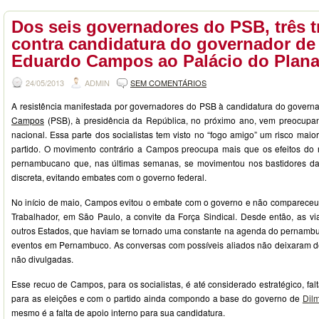
Dos seis governadores do PSB, três 
contra candidatura do governador d
Eduardo Campos ao Palácio do Plana
24/05/2013
ADMIN
SEM COMENTÁRIOS
A resistência manifestada por governadores do PSB à candidatura do gover
Campos
(PSB), à presidência da República, no próximo ano, vem preocupan
nacional. Essa parte dos socialistas tem visto no “fogo amigo” um risco maio
partido. O movimento contrário a Campos preocupa mais que os efeitos do 
pernambucano que, nas últimas semanas, se movimentou nos bastidores da 
discreta, evitando embates com o governo federal.
No início de maio, Campos evitou o embate com o governo e não comparece
Trabalhador, em São Paulo, a convite da Força Sindical. Desde então, as v
outros Estados, que haviam se tornado uma constante na agenda do pernambu
eventos em Pernambuco. As conversas com possíveis aliados não deixaram de
não divulgadas.
Esse recuo de Campos, para os socialistas, é até considerado estratégico, f
para as eleições e com o partido ainda compondo a base do governo de
Dil
mesmo é a falta de apoio interno para sua candidatura.