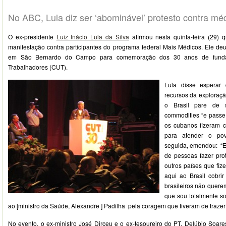
No ABC, Lula diz ser ‘abominável’ protesto contra mé
O ex-presidente
Luiz Inácio Lula da Silva
afirmou nesta quinta-feira (29) 
manifestação contra participantes do programa federal Mais Médicos. Ele d
em São Bernardo do Campo para comemoração dos 30 anos de funda
Trabalhadores (CUT).
Lula disse esperar
recursos da exploraçã
o Brasil pare de 
commodities “e passe 
os cubanos fizeram 
para atender o po
seguida, emendou: “
de pessoas fazer prot
outros países que fiz
aqui ao Brasil cobri
brasileiros não querem
que sou totalmente so
ao [ministro da Saúde, Alexandre ] Padilha pela coragem que tiveram de trazer 
No evento, o ex-ministro José Dirceu e o ex-tesoureiro do PT, Delúbio Soa