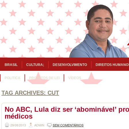
BRASIL
CULTURA;
DESENVOLVIMENTO
DIREITOS HUMANO
POLITICA
PROJETOS DE LEI
VÍDEOS
TAG ARCHIVES:
CUT
No ABC, Lula diz ser ‘abominável’ pro
médicos
29/08/2013
ADMIN
SEM COMENTÁRIOS