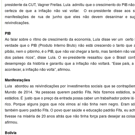
presidente da CUT, Vagner Freitas. Lula admitiu que o crescimento do PIB não 
certeza de que a inflação não vai voltar. O ex-presidente disse aos si
manifestações de rua de junho que eles não devem desanimar e sug
reivindicações.
PIB
Ao falar sobre o ritmo de crescimento da economia, Lula disse ver um certo 
verdade que o PIB (Produto Interno Bruto) não está crescendo o tanto que
pibão, nem o pibinho, é o PIB, que não vai chegar a tanto, mas também não va
dos países ricos”, disse Lula. O ex-presidente ressaltou que o Brasil co
desemprego da história e garantiu que a inflação não voltará. “Esse país, a 
acontecer, a inflação não volta”, afirmou.
Manifestações
Lula abordou as reivindicações por investimentos sociais que se contrapõ
Mundo de 2014. “As pessoas querem padrão Fifa. Nós fizemos estádios, se
estádios. É justo que o preço da entrada possa caber um trabalhador pobre lá
rico. Porque alguns jogos que nós vimos aí não tinha nem negro. Eram só
também quero padrão Fifa. O povo quer saúde e educação padrão Fifa, eu ach
tivesse na miséria de 20 anos atrás que não tinha força para desejar as cois
afirmou.
Bolívia