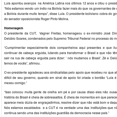
Lula apontou avanços na América Latina nos últimos 12 anos e citou o presid
“Nós estamos vendo um índio na Bolívia fazer mais do que os governantes de
a Bolívia durante muito tempo”, disse Lula. O presidente boliviano cobra do go
do senador oposicionista Roger Pinto Molina.
Homenagem
O presidente da CUT, Vagner Freitas, homenageou o ex-ministro José Dirc
Delúbio Soares, condenados pelo Supremo Tribunal Federal no processo do m
“Cumprimentar especialmente dois companheiros aqui presentes e que ilum
continuar de cabeça erguida, lutando para transformar o Brasil e que não tê
sair na rua de cabeça erguida para dizer: ‘ nós mudamos o Brasil’. Zé e Del
temos de vocês”, afirmou.
O ex-presidente agradeceu aos sindicalistas pelo apoio que recebeu no que a
difícil de seu governo, quando em sinal de apoio foi criada o bordão “Lula
mexeu comigo.”
“Isso colocou muita gente de orelha em pé e por causa disso eles não ous
história do Brasil é cheia de sobressaltos. É cheia de momentos em que parece 
aparece meia dúzia de engraçadinhos, resolve dizer que não está bom e daqu
Nós estamos escaldados e a CUT é na verdade uma das instituições que não
continua sendo uma das instituições guardiãs da democracia nesse país.”