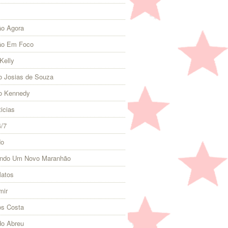
o Agora
ão Em Foco
Kelly
 Josias de Souza
o Kennedy
icias
4/7
do
indo Um Novo Maranhão
Matos
mir
s Costa
do Abreu