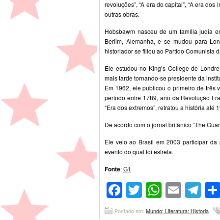
revoluções”, “A era do capital”, “A era dos 
outras obras.
Hobsbawm nasceu de um família judia em 
Berlim, Alemanha, e se mudou para Lond
historiador se filiou ao Partido Comunista 
Ele estudou no King’s College de Londr
mais tarde tornando-se presidente da instit
Em 1962, ele publicou o primeiro de três
período entre 1789, ano da Revolução Fra
“Era dos extremos”, retratou a história até 
De acordo com o jornal britânico “The Guar
Ele veio ao Brasil em 2003 participar da p
evento do qual foi estrela.
Fonte
:
G1
Facebook
Twitter
WhatsA
Emai
Te
Postado em:
Mundo; Literatura; Historia