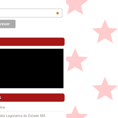
*
S
ine
éia Legislativa do Estado MA