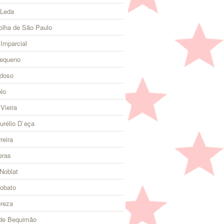
 Leda
olha de São Paulo
 Imparcial
Pequeno
rdoso
lo
Vieira
urélio D`eça
reira
eras
Noblat
Lobato
ereza
 de Bequimão