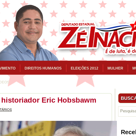
VIMENTO
DIREITOS HUMANOS
ELEIÇÕES 2012
MULHER
M
ÍDEOS
BUSCA
 historiador Eric Hobsbawm
TÁRIOS
Rece