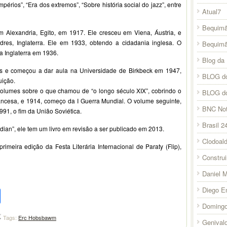
impérios”, “Era dos extremos”, “Sobre história social do jazz”, entre
Atual7
Bequimã
Alexandria, Egito, em 1917. Ele cresceu em Viena, Áustria, e
res, Inglaterra. Ele em 1933, obtendo a cidadania inglesa. O
Bequim
da Inglaterra em 1936.
Blog da 
es e começou a dar aula na Universidade de Birkbeck em 1947,
BLOG do
uição.
 volumes sobre o que chamou de “o longo século XIX”, cobrindo o
BLOG d
ncesa, e 1914, começo da I Guerra Mundial. O volume seguinte,
BNC Not
1991, o fim da União Soviética.
Brasil 2
dian”, ele tem um livro em revisão a ser publicado em 2013.
Clodoal
rimeira edição da Festa Literária Internacional de Paraty (Flip),
Constru
Daniel 
pp
l
legram
Compartilhar
Diego E
Domingo
Tags:
Erc Hobsbawm
Genival