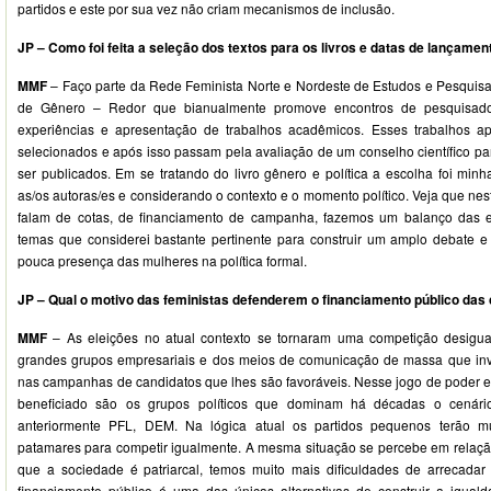
partidos e este por sua vez não criam mecanismos de inclusão.
JP – Como foi feita a seleção dos textos para os livros e datas de lançamen
MMF
– Faço parte da Rede Feminista Norte e Nordeste de Estudos e Pesquis
de Gênero – Redor que bianualmente promove encontros de pesquisador
experiências e apresentação de trabalhos acadêmicos. Esses trabalhos 
selecionados e após isso passam pela avaliação de um conselho científico par
ser publicados. Em se tratando do livro gênero e política a escolha foi min
as/os autoras/es e considerando o contexto e o momento político. Veja que ne
falam de cotas, de financiamento de campanha, fazemos um balanço das e
temas que considerei bastante pertinente para construir um amplo debate 
pouca presença das mulheres na política formal.
JP – Qual o motivo das feministas defenderem o financiamento público da
MMF
– As eleições no atual contexto se tornaram uma competição desigual
grandes grupos empresariais e dos meios de comunicação de massa que inv
nas campanhas de candidatos que lhes são favoráveis. Nesse jogo de poder e
beneficiado são os grupos políticos que dominam há décadas o cenár
anteriormente PFL, DEM. Na lógica atual os partidos pequenos terão mu
patamares para competir igualmente. A mesma situação se percebe em relaçã
que a sociedade é patriarcal, temos muito mais dificuldades de arrecada
financiamento público é uma das únicas alternativas de construir a igual