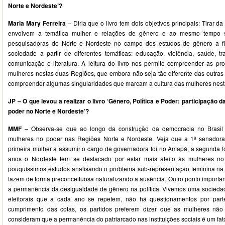
Norte e Nordeste’?
Maria Mary Ferreira
– Diria que o livro tem dois objetivos principais: Tirar da
envolvem a temática mulher e relações de gênero e ao mesmo tempo so
pesquisadoras do Norte e Nordeste no campo dos estudos de gênero a f
sociedade a partir de diferentes temáticas: educação, violência, saúde, tra
comunicação e literatura. A leitura do livro nos permite compreender as p
mulheres nestas duas Regiões, que embora não seja tão diferente das outras r
compreender algumas singularidades que marcam a cultura das mulheres nest
JP – O que levou a realizar o livro ‘Gênero, Política e Poder: participação
poder no Norte e Nordeste’?
MMF
– Observa-se que ao longo da construção da democracia no Brasi
mulheres no poder nas Regiões Norte e Nordeste. Veja que a 1ª senadora
primeira mulher a assumir o cargo de governadora foi no Amapá, a segunda f
anos o Nordeste tem se destacado por estar mais afeito às mulheres no
pouquíssimos estudos analisando o problema sub-representação feminina na 
fazem de forma preconceituosa naturalizando a ausência. Outro ponto important
a permanência da desigualdade de gênero na política. Vivemos uma socied
eleitorais que a cada ano se repetem, não há questionamentos por par
cumprimento das cotas, os partidos preferem dizer que as mulheres não
consideram que a permanência do patriarcado nas instituições sociais é um fat