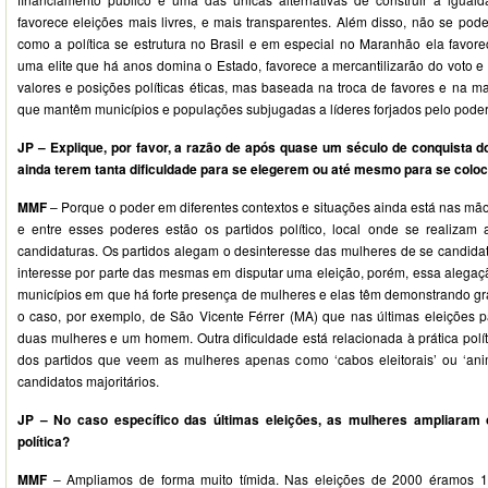
favorece eleições mais livres, e mais transparentes. Além disso, não se pod
como a política se estrutura no Brasil e em especial no Maranhão ela favo
uma elite que há anos domina o Estado, favorece a mercantilizarão do voto e
valores e posições políticas éticas, mas baseada na troca de favores e na m
que mantêm municípios e populações subjugadas a líderes forjados pelo pode
JP – Explique, por favor, a razão de após quase um século de conquista d
ainda terem tanta dificuldade para se elegerem ou até mesmo para se colo
MMF
– Porque o poder em diferentes contextos e situações ainda está nas m
e entre esses poderes estão os partidos político, local onde se realizam 
candidaturas. Os partidos alegam o desinteresse das mulheres de se candid
interesse por parte das mesmas em disputar uma eleição, porém, essa alegação
municípios em que há forte presença de mulheres e elas têm demonstrando gra
o caso, por exemplo, de São Vicente Férrer (MA) que nas últimas eleições pa
duas mulheres e um homem. Outra dificuldade está relacionada à prática polí
dos partidos que veem as mulheres apenas como ‘cabos eleitorais’ ou ‘a
candidatos majoritários.
JP – No caso específico das últimas eleições, as mulheres ampliaram
política?
MMF
– Ampliamos de forma muito tímida. Nas eleições de 2000 éramos 1