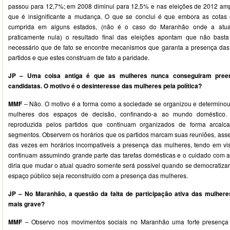
passou para 12,7%; em 2008 diminui para 12,5% e nas eleições de 2012 amp
que é insignificante a mudança. O que se conclui é que embora as cota
cumprida em alguns estados, (não é o caso do Maranhão onde a atuaç
praticamente nula) o resultado final das eleições apontam que não bast
necessário que de fato se encontre mecanismos que garanta a presença das
partidos e que estes construam de fato a paridade.
JP – Uma coisa antiga é que as mulheres nunca conseguiram preenc
candidatas. O motivo é o desinteresse das mulheres pela política?
MMF
– Não. O motivo é a forma como a sociedade se organizou e determinou
mulheres dos espaços de decisão, confinando-a ao mundo doméstico. 
reproduzida pelos partidos que continuam organizados de forma arcaica
segmentos. Observem os horários que os partidos marcam suas reuniões, asse
das vezes em horários incompatíveis a presença das mulheres, tendo em vi
continuam assumindo grande parte das tarefas domésticas e o cuidado com as
diria que mudar o atual quadro somente será possível quando se democratizar
espaço público seja reconstruído com a presença das mulheres.
JP – No Maranhão, a questão da falta de participação ativa das mulher
mais grave?
MMF
– Observo nos movimentos sociais no Maranhão uma forte presença 