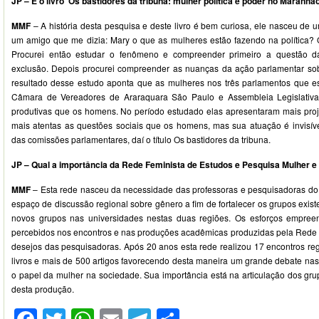
JP – E o livro ‘Os bastidores da tribuna: mulher política e poder no Maranhã
MMF
– A história desta pesquisa e deste livro é bem curiosa, ele nasceu de 
um amigo que me dizia: Mary o que as mulheres estão fazendo na política? 
Procurei então estudar o fenômeno e compreender primeiro a questão 
exclusão. Depois procurei compreender as nuanças da ação parlamentar sob
resultado desse estudo aponta que as mulheres nos três parlamentos que e
Câmara de Vereadores de Araraquara São Paulo e Assembleia Legislativ
produtivas que os homens. No período estudado elas apresentaram mais pro
mais atentas as questões sociais que os homens, mas sua atuação é invisíve
das comissões parlamentares, daí o título Os bastidores da tribuna.
JP – Qual a importância da Rede Feminista de Estudos e Pesquisa Mulher 
MMF
– Esta rede nasceu da necessidade das professoras e pesquisadoras do 
espaço de discussão regional sobre gênero a fim de fortalecer os grupos exist
novos grupos nas universidades nestas duas regiões. Os esforços empreen
percebidos nos encontros e nas produções acadêmicas produzidas pela Rede 
desejos das pesquisadoras. Após 20 anos esta rede realizou 17 encontros reg
livros e mais de 500 artigos favorecendo desta maneira um grande debate nas
o papel da mulher na sociedade. Sua importância está na articulação dos gru
desta produção.