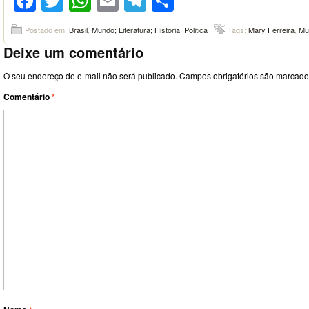
Facebook
Twitter
WhatsApp
Email
Telegram
Compartilhar
Postado em:
Brasil
,
Mundo; Literatura; Historia
,
Politica
Tags:
Mary Ferreira
,
Mu
Deixe um comentário
O seu endereço de e-mail não será publicado.
Campos obrigatórios são marcad
Comentário
*