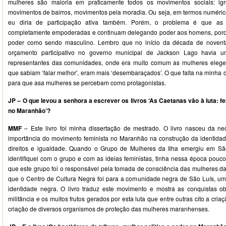
mulheres são maioria em praticamente todos os movimentos sociais: igrej
movimentos de bairros, movimentos pela moradia. Ou seja, em termos numér
eu diria de participação ativa também. Porém, o problema é que as
completamente empoderadas e continuam delegando poder aos homens, porqu
poder como sendo masculino. Lembro que no início da década de novent
orçamento participativo no governo municipal de Jackson Lago havia 
representantes das comunidades, onde era muito comum as mulheres eleg
que sabiam ‘falar melhor’, eram mais ‘desembaraçados’. O que falta na minha 
para que asa mulheres se percebam como protagonistas.
JP – O que levou a senhora a escrever os livros ‘As Caetanas vão à luta: fe
no Maranhão’?
MMF
– Este livro foi minha dissertação de mestrado. O livro nasceu da nec
importância do movimento feminista no Maranhão na construção da identidad
direitos e igualdade. Quando o Grupo de Mulheres da Ilha emergiu em S
identifiquei com o grupo e com as ideias feministas, tinha nessa época pouc
que este grupo foi o responsável pela tomada de consciência das mulheres 
que o Centro de Cultura Negra foi para a comunidade negra de São Luís, um
identidade negra. O livro traduz este movimento e mostra as conquistas 
militância e os muitos frutos gerados por esta luta que entre outras cito a cri
criação de diversos organismos de proteção das mulheres maranhenses.