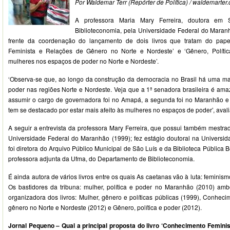
Por Waldemar Terr (Repórter de Política) / waldemarter.
A professora Maria Mary Ferreira, doutora em 
Biblioteconomia, pela Universidade Federal do Maranh
frente da coordenação do lançamento de dois livros que tratam do pape
Feminista e Relações de Gênero no Norte e Nordeste’ e ‘Gênero, Polític
mulheres nos espaços de poder no Norte e Nordeste’.
‘Observa-se que, ao longo da construção da democracia no Brasil há uma m
poder nas regiões Norte e Nordeste. Veja que a 1ª senadora brasileira é ama
assumir o cargo de governadora foi no Amapá, a segunda foi no Maranhão e
tem se destacado por estar mais afeito às mulheres no espaços de poder’, avali
A seguir a entrevista da professora Mary Ferreira, que possui também mestrad
Universidade Federal do Maranhão (1999); fez estágio doutoral na Universi
foi diretora do Arquivo Público Municipal de São Luís e da Biblioteca Pública B
professora adjunta da Ufma, do Departamento de Biblioteconomia.
É ainda autora de vários livros entre os quais As caetanas vão à luta: feminismo
Os bastidores da tribuna: mulher, política e poder no Maranhão (2010) a
organizadora dos livros: Mulher, gênero e políticas públicas (1999), Conheci
gênero no Norte e Nordeste (2012) e Gênero, política e poder (2012).
Jornal Pequeno – Qual a principal proposta do livro ‘Conhecimento Femini