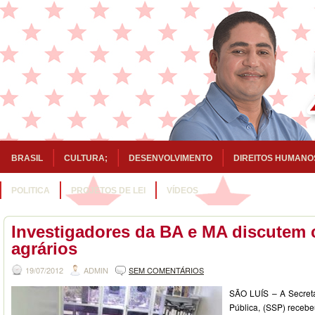
BRASIL
CULTURA;
DESENVOLVIMENTO
DIREITOS HUMANO
POLITICA
PROJETOS DE LEI
VÍDEOS
Investigadores da BA e MA discutem c
agrários
19/07/2012
ADMIN
SEM COMENTÁRIOS
SÃO LUÍS – A Secret
Pública, (SSP) recebeu