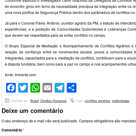
Conforme explicou o Investigador Osnir Gracindo da Delegacia de Conflitos Ag
do encontro girou em torno da necessidade precípua da integração entre os órg
uma nova política de Segurança Pública dentro dos parâmetros de conflitos no
Já para o Coronel Flávio Antônio, ouvidor agrário da PM, o estudo de intercâmb
experiências, e a proteção de Comunidades Quilombolas e Lideranças Comuni
que devem ser respeitados para se evitar conflitos no campo.
O Grupo Especial de Mediação e Acompanhamento de Conflitos Agrários e
relação de confiança entre os movimentos sociais, povos e comunidades tr
integrantes, capacitados para a mediação de conflitos, contribuem para a eluc
à disputa fundiária, bem como para a paz no campo e nos acampamentos urba
fonte: Imirante.com
Facebook
Twitter
WhatsApp
Email
Telegram
Compartilhar
Postado em:
Brasil
,
Direitos Humanos
Tags:
conflitos agrários
,
quilombolas
Deixe um comentário
O seu endereço de e-mail não será publicado.
Campos obrigatórios são marcad
Comentário
*