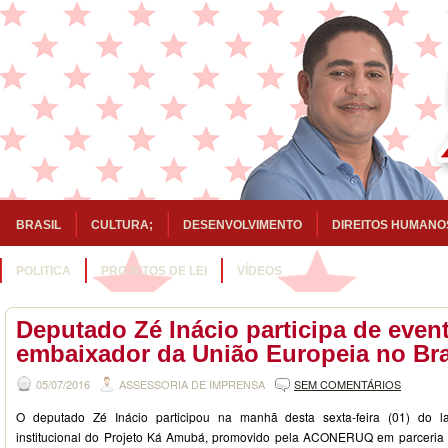
BRASIL
CULTURA;
DESENVOLVIMENTO
DIREITOS HUMANO
POLITICA
PROJETOS DE LEI
VÍDEOS
Deputado Zé Inácio participa de eve
embaixador da União Europeia no Bra
05/07/2016
ASSESSORIA DE IMPRENSA
SEM COMENTÁRIOS
O deputado Zé Inácio participou na manhã desta sexta-feira (01) do 
institucional do Projeto Ká Amubá, promovido pela ACONERUQ em parceria c