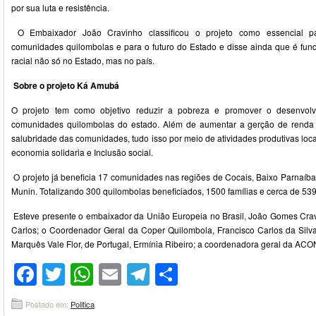
por sua luta e resistência.
O Embaixador João Cravinho classificou o projeto como essencial p
comunidades quilombolas e para o futuro do Estado e disse ainda que é fu
racial não só no Estado, mas no país.
Sobre o projeto
Ká
Amubá
O projeto tem como objetivo reduzir a pobreza e promover o desenvol
comunidades quilombolas do estado. Além de aumentar a gerção de renda
salubridade das comunidades, tudo isso por meio de atividades produtivas loc
economia solidaria e Inclusão social.
O projeto já beneficia 17 comunidades nas regiões de Cocais, Baixo Parnaíba,
Munin. Totalizando 300 quilombolas beneficiados, 1500 famílias e cerca de 53
Esteve presente o embaixador da União Europeia no Brasil, João Gomes Cra
Carlos; o Coordenador Geral da Coper Quilombola, Francisco Carlos da Silva;
Marquês Vale Flor, de Portugal, Ermínia Ribeiro; a coordenadora geral da A
Facebook
Twitter
WhatsApp
Email
Telegram
Compartilhar
Postado em:
Politica